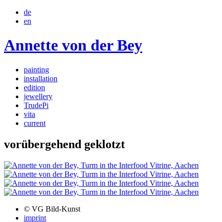
de
en
Annette von der Bey
painting
installation
edition
jewellery
TrudePi
vita
current
vorübergehend geklotzt
© VG Bild-Kunst
imprint